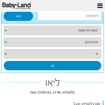
דף הבית
/
כל השמות
/
ליאו
ליאו
בלועזית: אריה, בגרמנית: נועז
שם בלועזית:
Leo