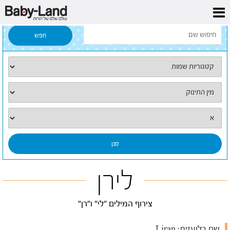
דף הבית
/
כל השמות
/
לירן
לירן
צירוף המילים "לי" ו"רן"
שם בלועזית:
Liran