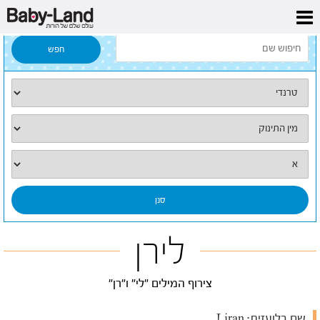
דף הבית
/
כל השמות
/
לירן
לירן
צירוף המילים "לי" ו"רן"
שם בלועזית:
Liran