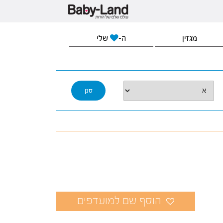
מגזין
ה-
שלי