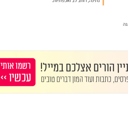
נתינה, רוחב לב ואכפתיות.
נה