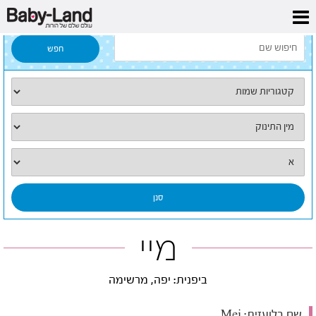
דף הבית
/
כל השמות
/
מיי
מיי
ביפנית: יפה, מרשימה
שם בלועזית:
Mei