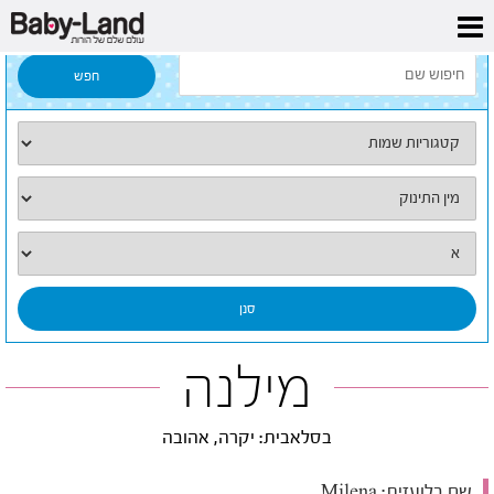
דף הבית
/
כל השמות
/
מילנה
מילנה
בסלאבית: יקרה, אהובה
שם בלועזית:
Milena