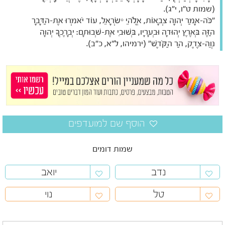
(שמות ט"ו, י"ג).
"כֹּה-אָמַר יְהוָה צְבָאוֹת, אֱלֹהֵי יִשְׂרָאֵל, עוֹד יֹאמְרוּ אֶת-הַדָּבָר
הַזֶּה בְּאֶרֶץ יְהוּדָה וּבְעָרָיו, בְּשׁוּבִי אֶת-שְׁבוּתָם: יְבָרֶכְךָ יְהוָה
נְוֵה-צֶדֶק, הַר הַקֹּדֶשׁ" (ירמיהו, ל"א, כ"ב).
שמות דומים
נדב
יואב
טל
נוי