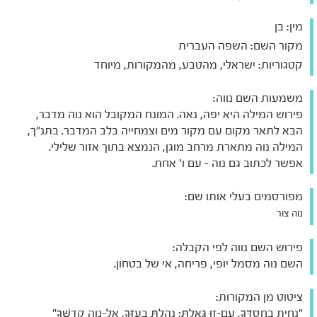
מין:
בן
מקור השם:
השפה העברית
קטגוריות:
ישראלי, מהטבע, מהמקורות, מיוחד
משמעות השם נווה:
פירוש המילה היא יפה, נאה. המונח המקובל הוא נוה מדבר,
הבא לתאר מקום עם מקור מים וצמחייה בלב המדבר. בתנ"ך,
המילה נוה מתארת מרחב מוגן, הנמצא בתוך אזור שלילי.
אפשר לכתוב גם נוה – עם ו' אחת.
מפורסמים בעלי אותו שם:
נוה צור
פירוש השם נווה לפי הקבלה:
השם נוה מסמל יופי, פריחה, אי של בטחון.
ציטוט מן המקורות:
"נָחִיתָ בְחַסְדְּךָ, עַם-זוּ גָּאָלְתָּ; נֵהַלְתָּ בְעָזְּךָ, אֶל-נְוֵה קָדְשֶׁךָ"