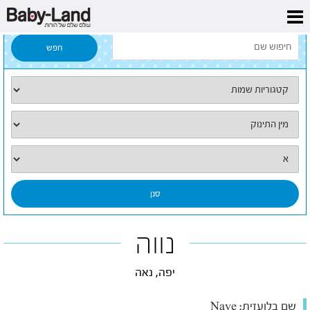
דף הבית
/
כל השמות
/
נווה
נווה
יפה, נאה
שם בלועזית:
Nave