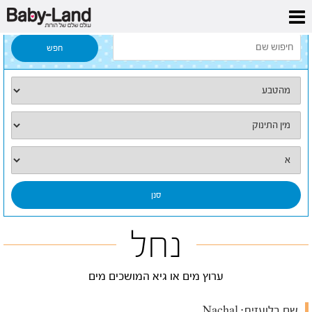
דף הבית
/
כל השמות
/
נחל
נחל
ערוץ מים או גיא המושכים מים
שם בלועזית:
Nachal