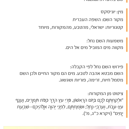
מין:
יוניסקס
מקור השם:
השפה העברית
קטגוריות:
ישראלי, מהטבע, מהמקורות, מיוחד
משמעות השם נחל:
מקווה מים המוביל מים אל הים.
פירוש השם נחל לפי הקבלה:
השם מבטא אהבה לטבע. מים הם מקור החיים ולכן השם
מסמל חיות, זרימה, פוריות ושגשוג.
ציטוט מן המקורות:
"וּלְקַחְתֶּם לָכֶם בַּיּוֹם הָרִאשׁוֹן, פְּרִי עֵץ הָדָר כַּפֹּת תְּמָרִים, וַעֲנַף
עֵץ-עָבֹת, וְעַרְבֵי-נָחַל; וּשְׂמַחְתֶּם, לִפְנֵי יְהוָה אֱלֹהֵיכֶם--שִׁבְעַת
יָמִים" (ויקרא כ''ג, מ').