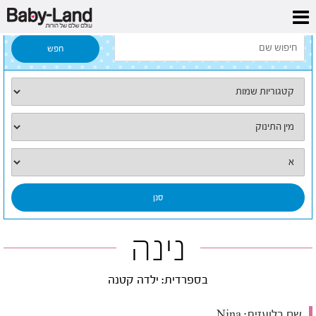
דף הבית
/
כל השמות
/
נינה
נינה
בספרדית: ילדה קטנה
שם בלועזית:
Nina