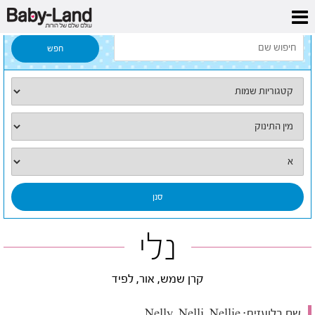
דף הבית
/
כל השמות
/
נלי
נלי
קרן שמש, אור, לפיד
שם בלועזית:
Nelly, Nelli, Nellie