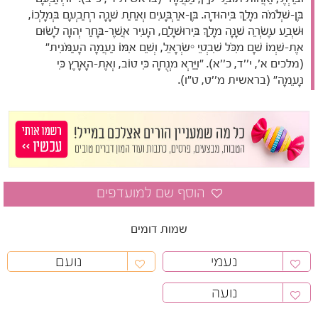
בֶּן-שְׁלֹמֹה מָלַךְ בִּיהוּדָה. בֶּן-אַרְבָּעִים וְאַחַת שָׁנָה רְחַבְעָם בְּמָלְכוֹ,
וּשְׁבַע עֶשְׂרֵה שָׁנָה מָלַךְ בִּירוּשָׁלִַם, הָעִיר אֲשֶׁר-בָּחַר יְהוָה לָשׂוּם
אֶת-שְׁמוֹ שָׁם מִכֹּל שִׁבְטֵי יִשְׂרָאֵל, וְשֵׁם אִמּוֹ נַעֲמָה הָעַמֹּנִית"
(מלכים א', י''ד, כ''א). "וַיַּרְא מְנֻחָה כִּי טוֹב, וְאֶת-הָאָרֶץ כִּי
נָעֵמָה" (בראשית מ''ט, ט"ו).
שמות דומים
נעמי
נועם
נועה