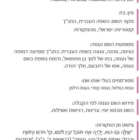
מין:
בת
מקור השם:
השפה העברית, התנ''ך
קטגוריות:
ישראלי, מהמקורות
משמעות השם נעמה:
נעימה, מהנה, ענוגה בשפה העברית. בתנ''ך מופיעה דמותה
של נעמה, בתו של למך בן מתושאל, ודמות נוספת בשם
נעמה, אמו של רחבעם, מלך יהודה.
מפורסמים בעלי אותו שם:
נעמה בצלאל, נעמה קסרי, נעמה הילמן
פירוש השם נעמה לפי הקבלה:
השם מבטא יופי, עדינות, רגישות ואצילות.
ציטוט מן המקורות:
"וְצִלָּה גַם-הִוא, יָלְדָה אֶת-תּוּבַל קַיִן לֹטֵשׁ, כָּל-חֹרֵשׁ נְחֹשֶׁת
וּבַרְזֶל; וַאֲחוֹת תּוּבַל-קַיִן, נַעֲמָה" (בראשית ד', כ"ב). "וּרְחַבְעָם