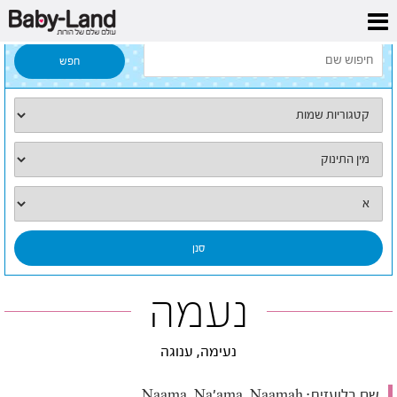
דף הבית
/
כל השמות
/
נעמה
נעמה
נעימה, ענוגה
שם בלועזית:
Naama, Na'ama, Naamah