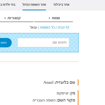
אתר בייבילנד
אתר השמות הגדול
בתי יולדות ב
שמות
קטגוריות
דף הבית
/
כל השמות
/
ענאל
שם בלועזית:
Anael
מין:
יוניסקס
מקור השם:
השפה העברית