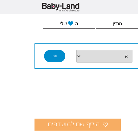
מגזין
ה-
שלי