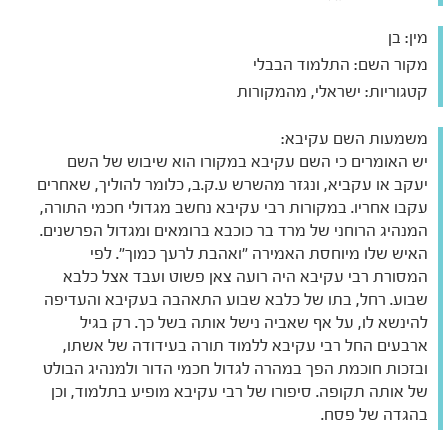
מין:
בן
מקור השם:
התלמוד הבבלי
קטגוריות:
ישראלי, מהמקורות
משמעות השם עקיבא:
יש האומרים כי השם עקיבא במקורו הוא שיבוש של השם
יעקב או עקביא, ונגזר מהשרש ע.ק.ב, כלומר להוליך, שאחרים
עקבו אחריו. במקורות רבי עקיבא נחשב מגדולי חכמי התורה,
המנהיג הרוחני של מרד בר כוכבא ברומאים ומגדול הפרשנים.
האיש שלו מיוחסת האמירה "ואהבת לרעך כמוך". לפי
המסורת רבי עקיבא היה רועה צאן פשוט ועבד אצל כלבא
שבוע. רחל, בתו של כלבא שבוע התאהבה בעקיבא והעדיפה
להינשא לו, על אף שאביה נישל אותה בשל כך. רק בגיל
ארבעים החל רבי עקיבא ללמוד תורה בעידודה של אשתו,
ובזכות חוכמת הפך במהרה לגדול חכמי הדור ולמנהיג הבולט
של אותה תקופה. סיפורו של רבי עקיבא מופיע בתלמוד, וכן
בהגדה של פסח.