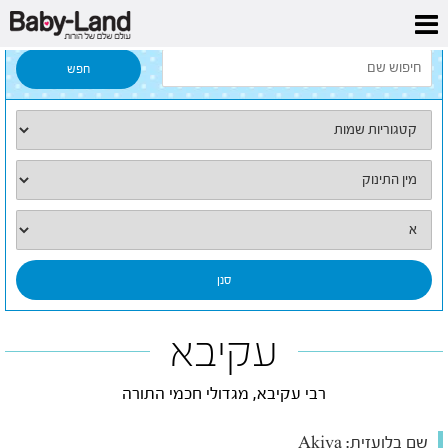
דף הבית
/
כל השמות
/
עקיבא
עקיבא
רבי עקיבא, מגדולי חכמי התורה
שם בלועזית:
Akiva