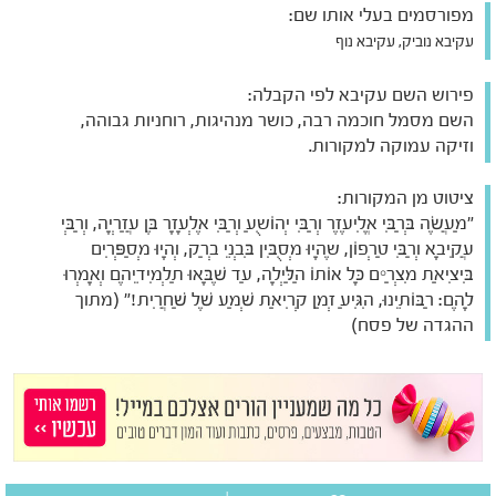
מפורסמים בעלי אותו שם:
עקיבא נוביק, עקיבא נוף
פירוש השם עקיבא לפי הקבלה:
השם מסמל חוכמה רבה, כושר מנהיגות, רוחניות גבוהה,
וזיקה עמוקה למקורות.
ציטוט מן המקורות:
"מַעֲשֶׂה בְּרַבִּי אֱלִיעֶזֶר וְרַבִּי יְהוֹשֻעַ וְרַבִּי אֶלְעָזָר בֶּן עֲזַרְיָה, וְרַבְּי
עֲקִיבָא וְרַבִּי טַרְפוֹן, שֶהָיוּ מְסֻבִּין בִּבְנֵי בְרַק, וְהָיוּ מְסַפְּרִים
בִּיצִיאַת מִצְרַיִם כָּל אוֹתוֹ הַלַּיְלָה, עַד שֶׁבָּאוּ תַלְמִידֵיהֶם וְאָמְרוּ
לָהֶם: רַבּוֹתֵינוּ, הִגִּיעַ זְמַן קְרִיאַת שְׁמַע שֶׁל שַׁחֲרִית!" (מתוך
ההגדה של פסח)