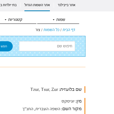
אתר בייבילנד
אתר השמות הגדול
בתי יולדות ב
שמות
קטגוריות
דף הבית
/
כל השמות
/
צור
שם בלועזית:
Tzur, Tsur, Zur
מין:
יוניסקס
מקור השם:
השפה העברית, התנ''ך