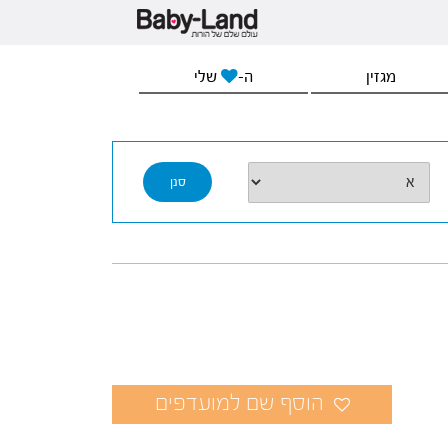
מגזין
ה-
שלי