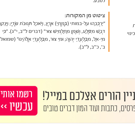
לטבע.
ציטוט מן המקורות:
"יַרְכִּבֵהוּ עַל-במותי (בָּמֳתֵי) אָרֶץ, וַיֹּאכַל תְּנוּבֹת שָׂדָי; וַיֵּנִקֵה
ת
דְבַשׁ מִסֶּלַע, וְשֶׁמֶן מֵחַלְמִישׁ צוּר" (דברים ל''ב, י''ג). "כִּי
 - כינוי
מִי-אֵל, מִבַּלְעֲדֵי יְהוָה; וּמִי צוּר, מִבַּלְעֲדֵי אֱלֹהֵינוּ" (שמואל
ב', כ''ב, ל''ב).