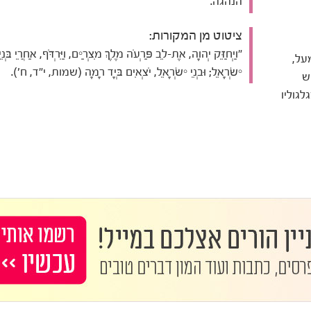
הנהגה.
ציטוט מן המקורות:
"וַיְחַזֵּק יְהוָה, אֶת-לֵב פַּרְעֹה מֶלֶךְ מִצְרַיִם, וַיִּרְדֹּף, אַחֲרֵי בְּנֵי
על,
יִשְׂרָאֵל; וּבְנֵי יִשְׂרָאֵל, יֹצְאִים בְּיָד רָמָה (שמות, י"ד, ח').
ש
לגוליו