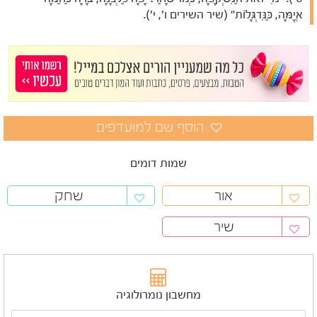
אֲיֻמָּה, כַּנִּדְגָּלוֹת" (שיר השירים ו', י').
שמות דומים
אור
שחק
שיר
מחשבון נומרולוגיה