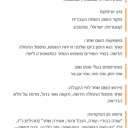
מין:
יוניסקס
מקור השם:
השפה העברית
קטגוריות:
ישראלי, מהטבע
משמעות השם שחר:
שחר הוא הזמן ביום שלפני זריחת השמש, מסמל התחלה
חדשה. בשיר השירים משמש השחר כמטאפורה ליופי.
מפורסמים בעלי אותו שם:
שחר חסון, שחר פאר, שחר אבן צור
פירוש השם שחר לפי הקבלה:
שחר מסמל התחלה חדשה, תקווה ואור גדול, מרמז על פלא
הבריאה.
ציטוט מן המקורות:
"עורה כבודי--עורה, הנבל וכנור; אעירה שחר" (תהילים נ''ז,
ט'). "מִי-זֹאת הַנִּשְׁקָפָה, כְּמוֹ-שָׁחַר: יָפָה כַלְּבָנָה, בָּרָה כַּחַמָּה--