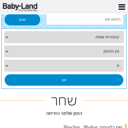
דף הבית
/
כל השמות
/
שחר
שחר
הזמן שלפני הזריחה
שם בלועזית:
Shachar , Shahar