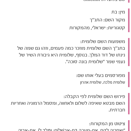
מין:
בת
מקור השם:
התנ''ך
קטגוריות:
ישראלי, מהמקורות
משמעות השם שלומית:
בתנ''ך השם שלומית מוזכר כמה פעמים, וזהו גם שמה של
נינתו של דוד המלך. בנוסף, שלומית היא גיבורת השיר של
נעמי שמר "שלומית בונה סוכה".
מפורסמים בעלי אותו שם:
שלומית מלכה, שלומית אהרון
פירוש השם שלומית לפי הקבלה:
השם מבטא שאיפה לשלום ולאחווה, ומסמל הרמוניה ואחריות
חברתית.
ציטוט מן המקורות:
"וְאַחֲרֶיהָ לָקַח, אֶת-מַעֲכָה בַּת-אַבְשָׁלוֹם; וַתֵּלֶד לוֹ, אֶת-אֲבִיָּה