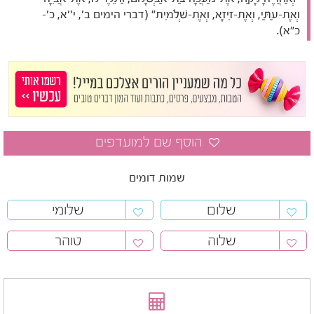
וְאֶת-עַתַּי, וְאֶת-זִיזָא, וְאֶת-שְׁלֹמִית" (דברי הימים ב', י''א, כ'-
כ"א).
שמות דומים
שלום
שלומי
שלוה
טוהר