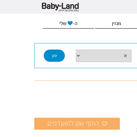
מגזין
ה-
שלי