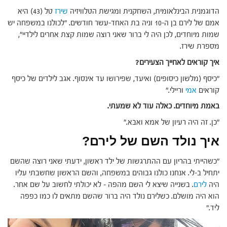
הדוגמנית הבינלאומית, השחקנית ומגישת הטלוויזיה
שירז
טל (43) היא
אמם של לירם בן ה-10 וניה בת האחד-עשר חודשים. "לכולנו במשפחה יש
שמות מיוחדים, לכן היה לי ברור שאני רוצה שמות קצת אחרים לילדיי",
מספרת שירז.
איך קוראים לאחייך הצעירים?
"כיסף (מלשון כיסופים) ואיעד, שפירושו עד אינסוף. אגב לילדים של כיסף
קוראים
אמי
וריילי."
באמת מיוחדים. כאלה עוד לא שמעתי.
"כן. זה היה רעיון של אמא ואבא."
איך נולד השם של לירם?
"כשהייתי בהריון עם ההתרגשות של ילד ראשון, ידעתי שאני רוצה שהשם
יתחיל ב-לי. אנחנו כולנו גבוהים במשפחה, והשם הראשון שחשבתי עליו
היה
לירם
. בשנייה שיצא לי השם מהפה – לא יכולתי לחשוב על שם אחר.
הוא היה מושלם. כשלירם נולד היה ברור שהשם מתאים לו כמו כפפה
ליד."