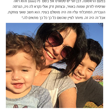
בפעם הראשונה. לבן זוגי יש סטארט אפ בשם ניו (niio) והוא ראה
שניסיתי לזרוק שמות באוויר, ובצחוק זרק אולי נקרא לה ניה, הגרסה
העברית. הסתכלתי עליו וזה היה מושלם בעיניי. הוא חשב שאני צוחקת.
אבל זה היה זה. מיותר לציין שהשם כל כך כל כך מתאים לה."