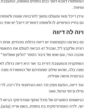
המאסטרו לאבא לשני בנים נוספים מאשתו, המעצבת שי
ומיוחד.
עידן רייכל מאז ומעולם נמשך לתרבויות שונות ולשפות 
גם בחייו האישיים. לו ולאשתו דמאריס דיובל יש שתי ב
ויוה לה דיווה
גם בארצנו הקטנטונת יש דיוות גדולות מהחיים. אחת 
רונית אלקבץ ז"ל, שבגיל 47 הביאה לעולם את התאומים
אהבה הודי, וגם שמו של גיבור הספר "הליצן שאלימר"
השחקנית והמעצבת דורית בר אור היא דיווה גדולה לא
מונה בלה, שהוא שילוב שמותיהם של המשוררת מונה 
בגרמנית אישה אצילית.
עוד דיווה, הפעם ממין זכר הוא העיתונאי גיל ריבה. לר
מיילו וג'וסי טרטל. וואו!
הנישואים הסוערים של מיכל ואסף אמדורסקי הביאו ל
ישי, ילדה האמדורסקית בת נוספת, בשם אריה (aria).