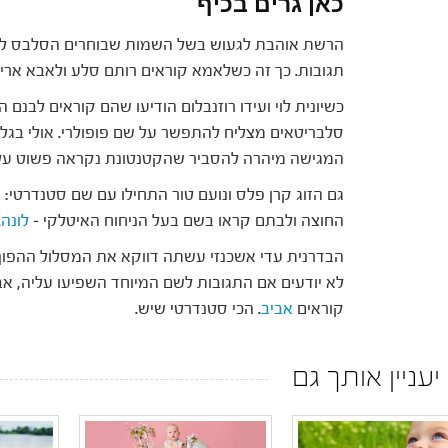
כאן גרים בכיף
הרשת אוהבת לגעוש בשל השמות שבוחרים הסלבס לילד
תגובות. כך זה כשלאמא קוראים רותם סלע ולאבא אריאל
כשיונית לוי ועידו רוזנבלום הודיעו שהם קוראים לבנם 
סלבריטאים מצליח להתפשר על שם פופולרי. אולי בגל
המגישה מיהרה להסביר שהקטנטונת נקראה פשוט ע
גם הזוג קרן פלס ונועם טור התחילו עם שם סטנדרטי: או
החוצה ולבתם קראו בשם בעל הניחוח האיטלקי –
לונה
.
הבדרנית עדי אשכנזי עשתה דווקא את המסלול ההפוך
לא יודעים אם התגובות לשם המיוחד השפיעו עליה, א
קוראים
אביב
. הכי סטנדרטי שיש.
 יעניין אותך גם