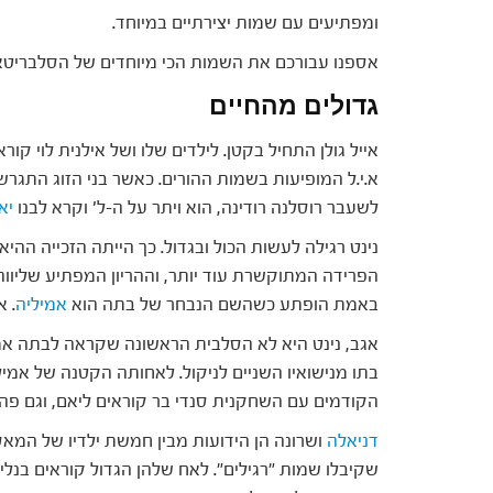
ומפתיעים עם שמות יצירתיים במיוחד.
אספנו עבורכם את השמות הכי מיוחדים של הסלבריטאי
גדולים מהחיים
אייל גולן התחיל בקטן. לילדים שלו ושל אילנית לוי קור
א.י.ל המופיעות בשמות ההורים. כאשר בני הזוג התגרש
לשעבר רוסלנה רודינה, הוא ויתר על ה-ל' וקרא לבנו
יא
נינט רגילה לעשות הכול ובגדול. כך הייתה הזכייה ההיא
הפרידה המתוקשרת עוד יותר, וההריון המפתיע שליווה 
באמת הופתע כשהשם הנבחר של בתה הוא
אמיליה
. א
אגב, נינט היא לא הסלבית הראשונה שקראה לבתה אמי
בתו מנישואיו השניים לניקול. לאחותה הקטנה של אמיליה
הקודמים עם השחקנית סנדי בר קוראים ליאם, וגם פה 
דניאלה
ושרונה הן הידועות מבין חמשת ילדיו של המאסט
שקיבלו שמות "רגילים". לאח שלהן הגדול קוראים בנלי