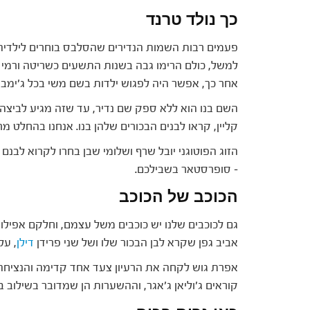
כך נולד טרנד
פעמים רבות השמות הנדירים שהסלבס בוחרים לילדיהם
למשל, כולם הרימו גבה בשנות התשעים כשריטה ורמי 
אחר כך, אפשר היה לפגוש ילדות בשם משי בכל ג'ימבור
השם בנו הוא ללא ספק שם נדיר, עד שזה מגיע לביצה ה
קליין, קראו לבנים הבכורים שלהן בנו. אנחנו בהחלט מר
הזוג הפוטוגני יובל שרף ושלומי שבן בחרו לקרוא לבנם 
– סופרסטאר בשבילכם.
הכוכב של הכוכב
גם לכוכבים שלנו יש כוכבים משל עצמם, וחלקם אפילו
אביב גפן שקרא לבן הבכור שלו ושל שני פרידן
דילן
, על
אפרת גוש לקחה את הרעיון צעד אחד קדימה והנציחה ש
קוראים ג'וליאן ג'אגר, וההשערות הן שמדובר בשילוב בין 