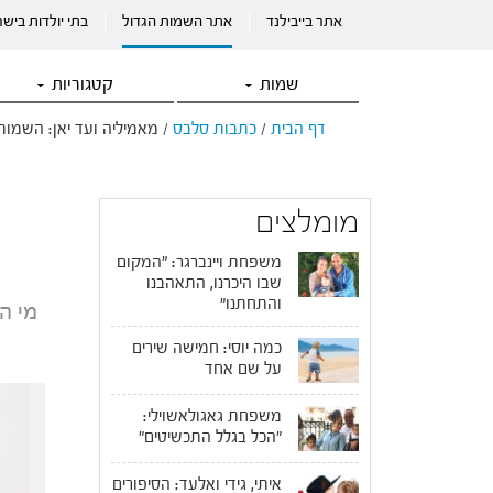
אתר בייבילנד
אתר השמות הגדול
בתי יולדות ביש
שמות
קטגוריות
דף הבית
/
כתבות סלבס
/
מאמיליה ועד יאן: השמות
מומלצים
משפחת ויינברגר: "המקום
שבו היכרנו, התאהבנו
והתחתנו"
מי ה
כמה יוסי: חמישה שירים
על שם אחד
משפחת גאגולאשוילי:
"הכל בגלל התכשיטים"
איתי, גידי ואלעד: הסיפורים