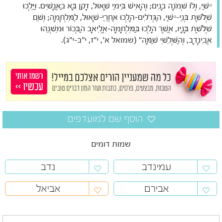
יִשַׁי, וְלוֹ שְׁמֹנָה בָנִים; וְהָאִישׁ בִּימֵי שָׁאוּל, זָקֵן בָּא בַאֲנָשִׁים. וַיֵּלְכוּ
שְׁלֹשֶׁת בְּנֵי-יִשַׁי, הַגְּדֹלִים–הָלְכוּ אַחֲרֵי-שָׁאוּל, לַמִּלְחָמָה; וְשֵׁם
שְׁלֹשֶׁת בָּנָיו, אֲשֶׁר הָלְכוּ בַּמִּלְחָמָה–אֱלִיאָב הַבְּכוֹר וּמִשְׁנֵהוּ
אֲבִינָדָב, וְהַשְּׁלִשִׁי שַׁמָּה" (שמואל א', י"ז, י"ב-י"ג).
שמות דומים
עמינדב
נדב
אבירם
אביאל