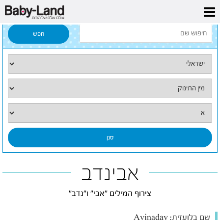
דף הבית
/
כל השמות
/
אבינדב
אבינדב
צירוף המילים "אבי" ו"נדב"
שם בלועזית:
Avinadav