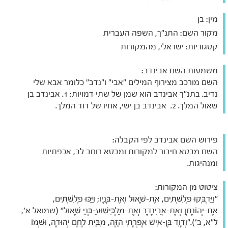
מין:
בן
מקור השם:
התנ"ך, השפה העברית
קטגוריות:
ישראלי, מהמקורות
משמעות השם אבינדב:
השם מורכב מצירוף המילים "אבי" ו"נדב" כלומר אבא שלי
נדיב. בתנ"ך אבינדב הוא שמן של שתי דמויות: 1. אבינדב בן
שאול המלך. 2. אבינדב בן ישי, אחיו של דוד המלך.
פירוש השם אבינדב לפי הקבלה:
השם מבטא חיבור למקורות ומבטא רוחב לב, אכפתיות
ומנהיגות.
ציטוט מן המקורות:
"וַיַּדְבְּקוּ פְלִשְׁתִּים, אֶת-שָׁאוּל וְאֶת-בָּנָיו; וַיַּכּוּ פְלִשְׁתִּים,
אֶת-יְהוֹנָתָן וְאֶת-אֲבִינָדָב וְאֶת-מַלְכִּישׁוּעַ–בְּנֵי שָׁאוּל" (שמואל א',
ל"א, ב')."וְדָוִד בֶּן-אִישׁ אֶפְרָתִי הַזֶּה, מִבֵּית לֶחֶם יְהוּדָה, וּשְׁמוֹ