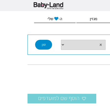
מגזין
ה-
שלי