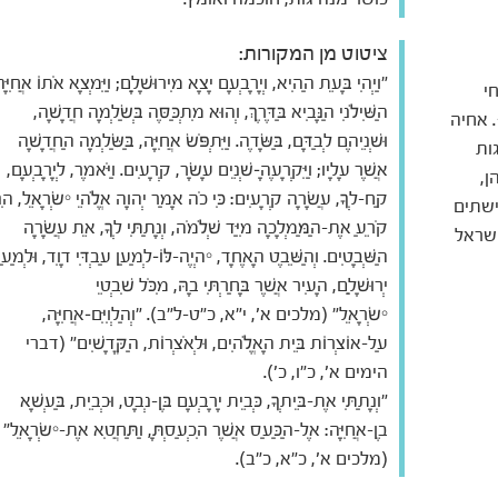
ציטוט מן המקורות:
"וַיְהִי בָּעֵת הַהִיא, וְיָרָבְעָם יָצָא מִירוּשָׁלִָם; וַיִּמְצָא אֹתוֹ אֲחִיָּ
י
הַשִּׁילֹנִי הַנָּבִיא בַּדֶּרֶךְ, וְהוּא מִתְכַּסֶּה בְּשַׂלְמָה חֲדָשָׁה,
האלוהים. בתנ"ך מוזכר השם אחיה שלוש פעמים: 1. אחיה
וּשְׁנֵיהֶם לְבַדָּם, בַּשָּׂדֶה. וַיִּתְפֹּשׂ אֲחִיָּה, בַּשַּׂלְמָה הַחֲדָשָׁה
ות
אֲשֶׁר עָלָיו; וַיִּקְרָעֶהָ–שְׁנֵים עָשָׂר, קְרָעִים. וַיֹּאמֶר, לְיָרָבְעָם,
הן,
קַח-לְךָ, עֲשָׂרָה קְרָעִים: כִּי כֹה אָמַר יְהוָה אֱלֹהֵי יִשְׂרָאֵל, הִנְ
ישתים
קֹרֵעַ אֶת-הַמַּמְלָכָה מִיַּד שְׁלֹמֹה, וְנָתַתִּי לְךָ, אֵת עֲשָׂרָה
לך ישראל
הַשְּׁבָטִים. וְהַשֵּׁבֶט הָאֶחָד, יִהְיֶה-לּוֹ–לְמַעַן עַבְדִּי דָוִד, וּלְמַעַן
יְרוּשָׁלִַם, הָעִיר אֲשֶׁר בָּחַרְתִּי בָהּ, מִכֹּל שִׁבְטֵי
יִשְׂרָאֵל" (מלכים א', י"א, כ"ט-ל"ב). "וְהַלְוִיִּם–אֲחִיָּה,
עַל-אוֹצְרוֹת בֵּית הָאֱלֹהִים, וּלְאֹצְרוֹת, הַקֳּדָשִׁים" (דברי
הימים א', כ"ו, כ').
"וְנָתַתִּי אֶת-בֵּיתְךָ, כְּבֵית יָרָבְעָם בֶּן-נְבָט, וּכְבֵית, בַּעְשָׁא
בֶן-אֲחִיָּה: אֶל-הַכַּעַס אֲשֶׁר הִכְעַסְתָּ, וַתַּחֲטִא אֶת-יִשְׂרָאֵל"
(מלכים א', כ"א, כ"ב).