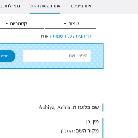
אתר בייבילנד
אתר השמות הגדול
בתי יולדות ב
שמות
קטגוריות
דף הבית
/
כל השמות
/
אחיה
שם בלועזית:
Achiya, Achia
מין:
בן
מקור השם:
התנ''ך