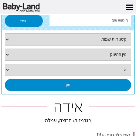
דף הבית
/
כל השמות
/
אידה
אידה
בגרמנית: חרוצה, עמלה
שם בלועזית:
Ida