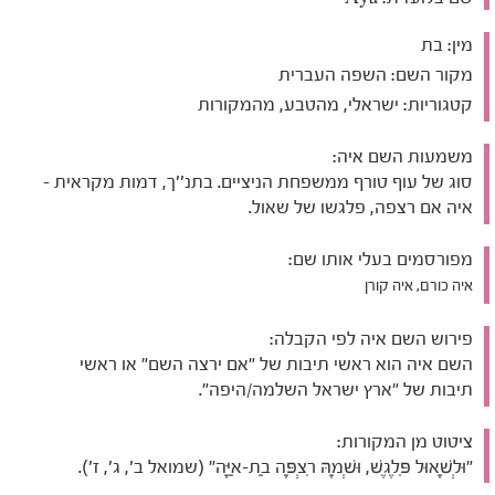
מין:
בת
מקור השם:
השפה העברית
קטגוריות:
ישראלי, מהטבע, מהמקורות
משמעות השם איה:
סוג של עוף טורף ממשפחת הניציים. בתנ''ך, דמות מקראית -
איה אם רצפה, פלגשו של שאול.
מפורסמים בעלי אותו שם:
איה כורם, איה קורן
פירוש השם איה לפי הקבלה:
השם איה הוא ראשי תיבות של "אם ירצה השם" או ראשי
תיבות של "ארץ ישראל השלמה/היפה".
ציטוט מן המקורות:
"וּלְשָׁאוּל פִּלֶגֶשׁ, וּשְׁמָהּ רִצְפָּה בַת-אַיָּה" (שמואל ב', ג', ז').