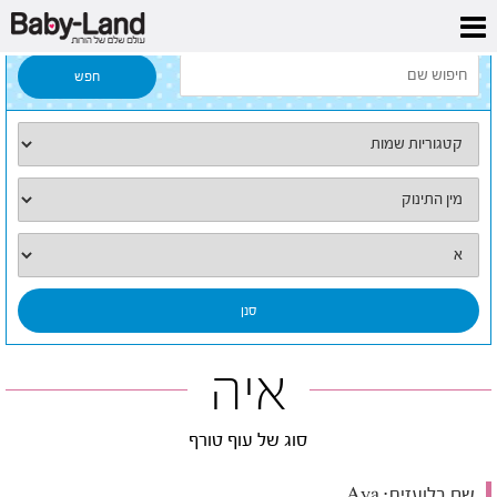
דף הבית
/
כל השמות
/
איה
איה
סוג של עוף טורף
שם בלועזית:
Aya