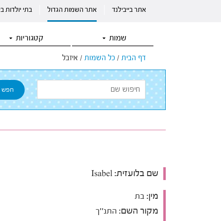
אתר בייבילנד
אתר השמות הגדול
בתי יולדות ב
שמות
קטגוריות
דף הבית
/
כל השמות
/
איזבל
שם בלועזית:
Isabel
מין:
בת
מקור השם:
התנ''ך