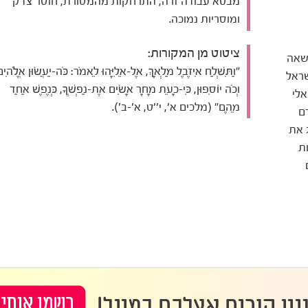
מבטא עבודה זרה, התרחקות מהמסורת, חוסר צדק
ומוסריות נמוכה.
ציטוט מן המקורות:
ישאה
"וַתִּשְׁלַח אִיזֶבֶל מַלְאָךְ, אֶל-אֵלִיָּהוּ לֵאמֹר: כֹּה-יַעֲשׂוּן אֱלֹהִים
שראל
וְכֹה יוֹסִפוּן, כִּי-כָעֵת מָחָר אָשִׂים אֶת-נַפְשְׁךָ, כְּנֶפֶשׁ אַחַד
אלי
מֵהֶם" (מלכים א', י''ט, א'-ב').
ם
 את
ת