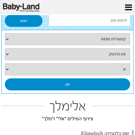
דף הבית
/
כל השמות
/
אלימלך
אלימלך
צירוף המילים "אלי" ו"מלך"
שם בלועזית:
Elimelech