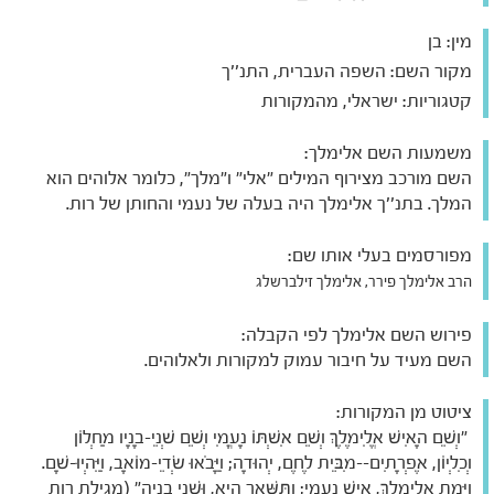
מין:
בן
מקור השם:
השפה העברית, התנ''ך
קטגוריות:
ישראלי, מהמקורות
משמעות השם אלימלך:
השם מורכב מצירוף המילים "אלי" ו"מלך", כלומר אלוהים הוא
המלך. בתנ''ך אלימלך היה בעלה של נעמי והחותן של רות.
מפורסמים בעלי אותו שם:
הרב אלימלך פירר, אלימלך זילברשלג
פירוש השם אלימלך לפי הקבלה:
השם מעיד על חיבור עמוק למקורות ולאלוהים.
ציטוט מן המקורות:
"וְשֵׁם הָאִישׁ אֱלִימֶלֶךְ וְשֵׁם אִשְׁתּוֹ נָעֳמִי וְשֵׁם שְׁנֵי-בָנָיו מַחְלוֹן
וְכִלְיוֹן, אֶפְרָתִים--מִבֵּית לֶחֶם, יְהוּדָה; וַיָּבֹאוּ שְׂדֵי-מוֹאָב, וַיִּהְיוּ-שָׁם.
וַיָּמָת אֱלִימֶלֶךְ, אִישׁ נָעֳמִי; וַתִּשָּׁאֵר הִיא, וּשְׁנֵי בָנֶיהָ" (מגילת רות