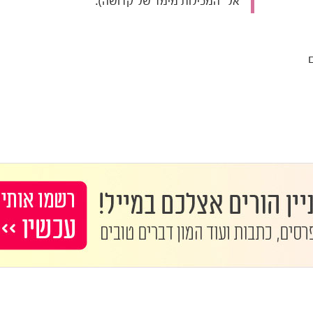
"אל" המכילות מימד של קדושה).