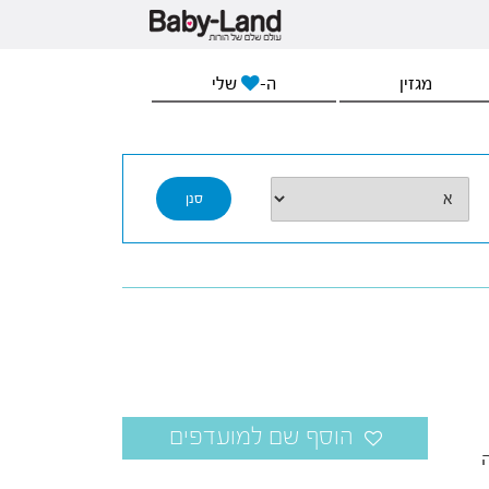
מגזין
ה-
שלי