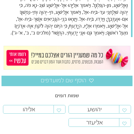
וֶאֱלִישָׁע, מִן-הַגִּלְגָּל. וַיֹּאמֶר אֵלִיָּהוּ אֶל-אֱלִישָׁע שֵׁב-נָא פֹה, כִּי
יְהוָה שְׁלָחַנִי עַד-בֵּית-אֵל, וַיֹּאמֶר אֱלִישָׁע, חַי-יְהוָה וְחֵי-נַפְשְׁךָ
אִם-אֶעֶזְבֶךָּ; וַיֵּרְדוּ, בֵּית-אֵל. וַיֵּצְאוּ בְנֵי-הַנְּבִיאִים אֲשֶׁר-בֵּית-אֵל,
אֶל-אֱלִישָׁע, וַיֹּאמְרוּ אֵלָיו, הֲיָדַעְתָּ כִּי הַיּוֹם יְהוָה לֹקֵחַ אֶת-אֲדֹנֶיךָ
מֵעַל רֹאשֶׁךָ; וַיֹּאמֶר גַּם-אֲנִי יָדַעְתִּי, הֶחֱשׁוּ" (מלכים ב', ב', א'-ג').
שמות דומים
יהושע
אליהו
אליעזר