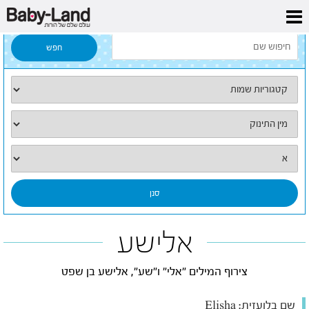
דף הבית
/
כל השמות
/
אלישע
אלישע
צירוף המילים "אלי" ו"שע", אלישע בן שפט
שם בלועזית:
Elisha