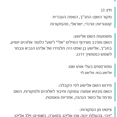
מין:
בן
מקור השם:
התנ''ך, השפה העברית
קטגוריות:
טרנדי, ישראלי, מהמקורות
משמעות השם אלישע:
השם מורכב מצירוף המילים "אלי" ו"שע" כלומר אלוהים יושיע.
בתנ''ך, אלישע בן שפט היה תלמידו של אליהו הנביא ונבחר
לשמש כממשיך דרכו.
מפורסמים בעלי אותו שם:
אלישע בנאי, אלישע לוי
פירוש השם אלישע לפי הקבלה:
השם מבטא אמונה עמוקה וחיבור לאלוהים ולמקורות. השם
מרמז על כושר הנהגה, אחריות ונאמנות.
ציטוט מן המקורות:
"וַיְהִי, בְּהַעֲלוֹת יְהוָה אֶת-אֵלִיָּהוּ, בַּסְעָרָה, הַשָּׁמָיִם; וַיֵּלֶךְ אֵלִיָּהוּ