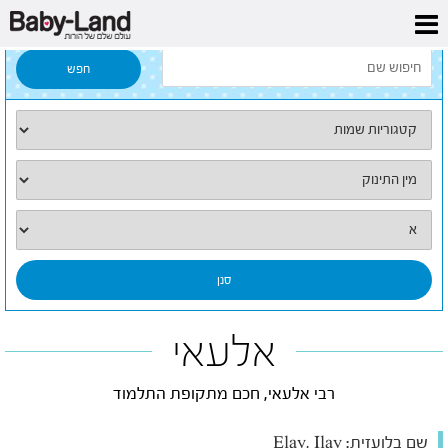
דף הבית
/
כל השמות
/
אלעאי
אלעאי
רבי אלעאי, חכם מתקופת התלמוד
שם בלועזית:
Elay, Ilay