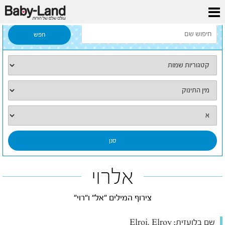
דף הבית
/
כל השמות
/
אלרוי
אלרוי
צירוף המילים "אל" ו"רוי"
שם בלועזית:
Elroi, Elroy