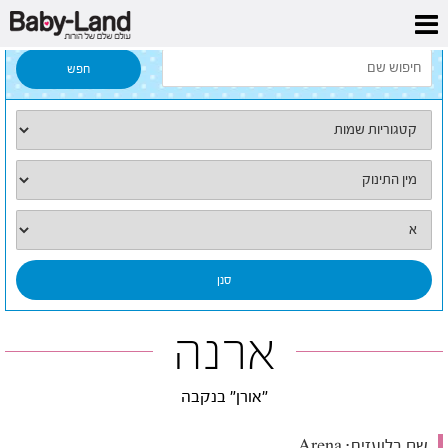
דף הבית
/
כל השמות
/
ארנה
ארנה
"אורן" בנקבה
שם בלועזית:
Arena