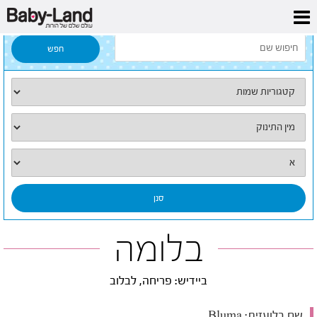
דף הבית
/
כל השמות
/
בלומה
בלומה
ביידיש: פריחה, לבלוב
שם בלועזית:
Bluma