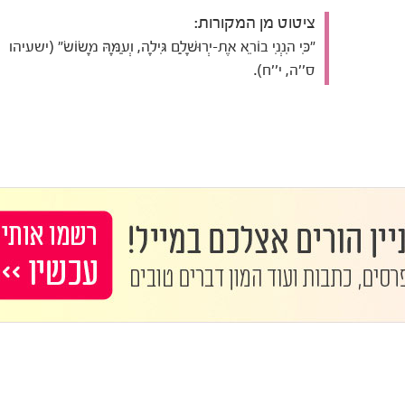
ציטוט מן המקורות:
"כִּי הִנְנִי בוֹרֵא אֶת-יְרוּשָׁלִַם גִּילָה, וְעַמָּהּ מָשׂוֹשׂ" (ישעיהו
ס''ה, י''ח).