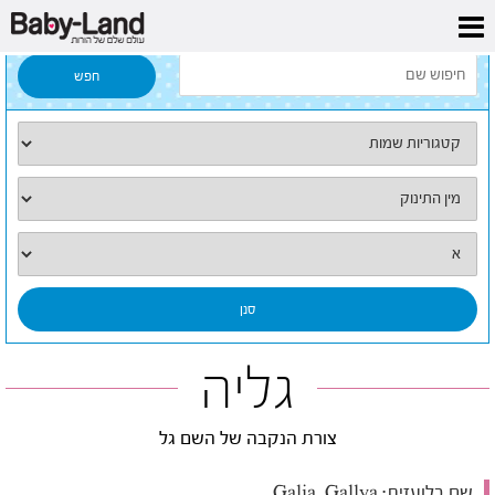
דף הבית
/
כל השמות
/
גליה
גליה
צורת הנקבה של השם גל
שם בלועזית:
Galia, Gallya