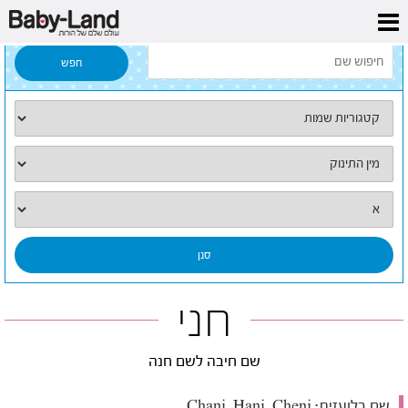
דף הבית
/
כל השמות
/
חני
חני
שם חיבה לשם חנה
שם בלועזית:
Chani, Hani, Cheni