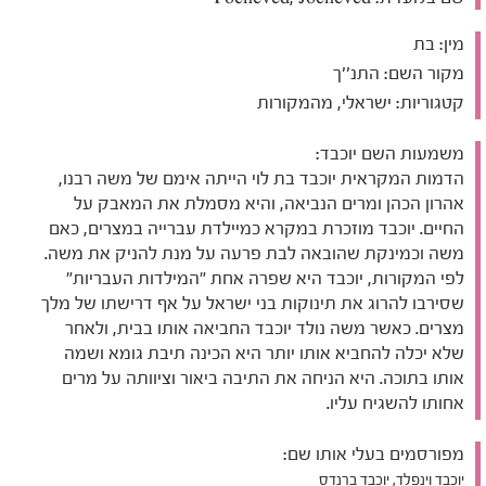
מין:
בת
מקור השם:
התנ''ך
קטגוריות:
ישראלי, מהמקורות
משמעות השם יוכבד:
הדמות המקראית יוכבד בת לוי הייתה אימם של משה רבנו,
אהרון הכהן ומרים הנביאה, והיא מסמלת את המאבק על
החיים. יוכבד מוזכרת במקרא כמיילדת עברייה במצרים, כאם
משה וכמינקת שהובאה לבת פרעה על מנת להניק את משה.
לפי המקורות, יוכבד היא שפרה אחת "המילדות העבריות"
שסירבו להרוג את תינוקות בני ישראל על אף דרישתו של מלך
מצרים. כאשר משה נולד יוכבד החביאה אותו בבית, ולאחר
שלא יכלה להחביא אותו יותר היא הכינה תיבת גומא ושמה
אותו בתוכה. היא הניחה את התיבה ביאור וציוותה על מרים
אחותו להשגיח עליו.
מפורסמים בעלי אותו שם:
יוכבד וינפלד, יוכבד ברנדס