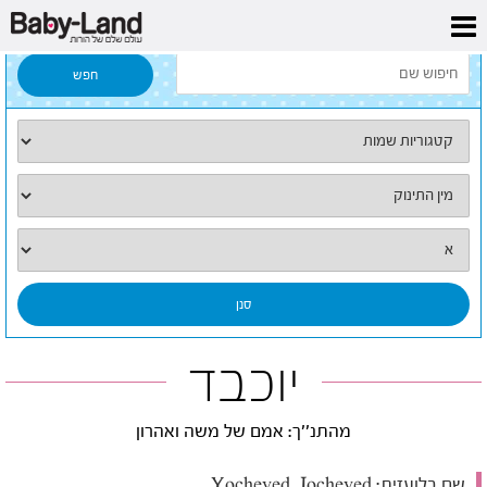
דף הבית
/
כל השמות
/
יוכבד
יוכבד
מהתנ''ך: אמם של משה ואהרון
שם בלועזית:
Yocheved, Jocheved