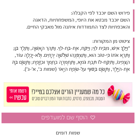
פירוש השם יוכבד לפי הקבלה:
השם יוכבד מבטא את היופי, המשפחתיות, הדאגה
והאכפתיות לצד התמודדות איתנה מול מאבקי החיים.
ציטוט מן המקורות:
"וַיֵּלֶךְ אִישׁ, מִבֵּית לֵוִי; וַיִּקַּח, אֶת-בַּת-לֵוִי. וַתַּהַר הָאִשָּׁה, וַתֵּלֶד בֵּן;
וַתֵּרֶא אֹתוֹ כִּי-טוֹב הוּא, וַתִּצְפְּנֵהוּ שְׁלֹשָׁה יְרָחִים. וְלֹא-יָכְלָה עוֹד,
הַצְּפִינוֹ, וַתִּקַּח-לוֹ תֵּבַת גֹּמֶא, וַתַּחְמְרָה בַחֵמָר וּבַזָּפֶת; וַתָּשֶׂם בָּהּ
אֶת-הַיֶּלֶד, וַתָּשֶׂם בַּסּוּף עַל-שְׂפַת הַיְאֹר (שמות ב', א'-ג').
שמות דומים