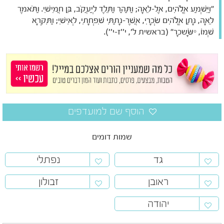
"וַיִּשְׁמַע אֱלֹהִים, אֶל-לֵאָה; וַתַּהַר וַתֵּלֶד לְיַעֲקֹב, בֵּן חֲמִישִׁי. וַתֹּאמֶר
לֵאָה, נָתַן אֱלֹהִים שְׂכָרִי, אֲשֶׁר-נָתַתִּי שִׁפְחָתִי, לְאִישִׁי; וַתִּקְרָא
שְׁמוֹ, יִשָּׂשכָר" (בראשית ל', י''ז-י'').
שמות דומים
גד
נפתלי
ראובן
זבולון
יהודה