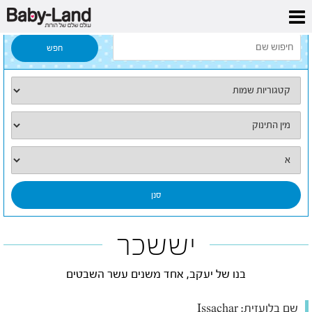
דף הבית
/
כל השמות
/
יששכר
יששכר
בנו של יעקב, אחד משנים עשר השבטים
שם בלועזית:
Issachar