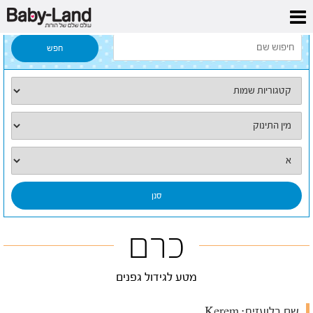
דף הבית
/
כל השמות
/
כרם
כרם
מטע לגידול גפנים
שם בלועזית:
Kerem