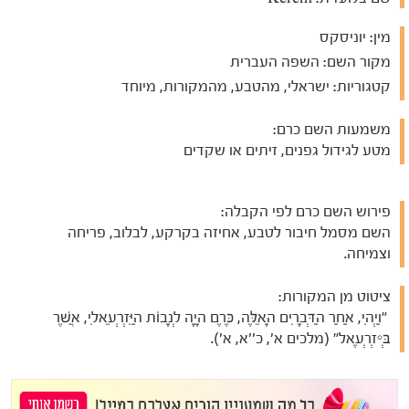
מין:
יוניסקס
מקור השם:
השפה העברית
קטגוריות:
ישראלי, מהטבע, מהמקורות, מיוחד
משמעות השם כרם:
מטע לגידול גפנים, זיתים או שקדים
פירוש השם כרם לפי הקבלה:
השם מסמל חיבור לטבע, אחיזה בקרקע, לבלוב, פריחה
וצמיחה.
ציטוט מן המקורות:
"וַיְהִי, אַחַר הַדְּבָרִים הָאֵלֶּה, כֶּרֶם הָיָה לְנָבוֹת הַיִּזְרְעֵאלִי, אֲשֶׁר
בְּיִזְרְעֶאל" (מלכים א', כ''א, א').