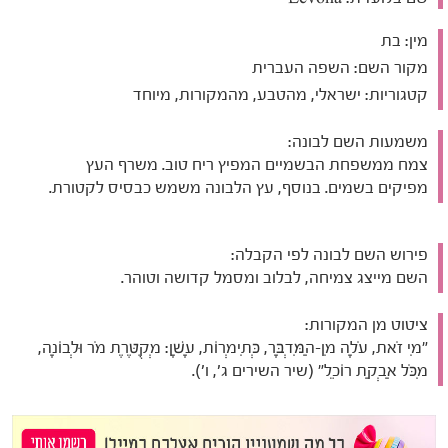
מין:
בת
מקור השם:
השפה העברית
קטגוריות:
ישראלי, מהטבע, מהמקורות, מיוחד
משמעות השם לבונה:
צמח ממשפחת הבשמיים המפיץ ריח טוב. משרף העץ
מפיקים בשמים. בנוסף, עץ הלבונה משמש כבסיס לקטורת.
פירוש השם לבונה לפי הקבלה:
השם מייצג צמיחה, לבלוב ומסמל קדושה וטוהר.
ציטוט מן המקורות:
"מִי זֹאת, עֹלָה מִן-הַמִּדְבָּר, כְּתִימְרוֹת, עָשָׁן: מְקֻטֶּרֶת מֹר וּלְבוֹנָה,
מִכֹּל אַבְקַת רוֹכֵל" (שיר השירים ג', ו').