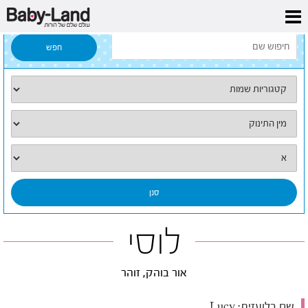
דף הבית
/
כל השמות
/
לוסי
לוסי
אור בוהק, זוהר
שם בלועזית:
Lucy