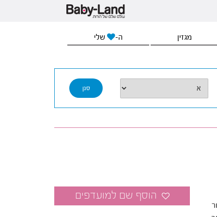
מגזין
ה-
שלי
ר