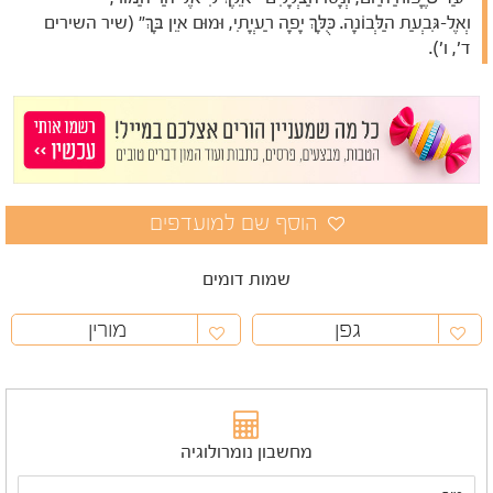
וְאֶל-גִּבְעַת הַלְּבוֹנָה. כֻּלָּךְ יָפָה רַעְיָתִי, וּמוּם אֵין בָּךְ" (שיר השירים
ד', ו').
שמות דומים
גפן
מורין
מחשבון נומרולוגיה