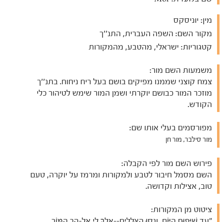
מין:
יוניסקס
מקור השם:
השפה העברית, התנ''ך
קטגוריות:
ישראלי, מהטבע, מהמקורות
משמעות השם מור:
צמח קוצני שממנו מפיקים בושם בעל ריח ניחוח. בתנ''ך
מוזכר המור כבושם יוקרתי ושמן המור שימש לטיהור כלי
הקודש.
מפורסמים בעלי אותו שם:
מור סילבר, מור חן
פירוש השם מור לפי הקבלה:
השם מסמל חיבור לטבע ולמקורות ומרמז על יוקרה, טעם
טוב, אצילות וקדושה.
ציטוט מן המקורות:
"עַד שֶׁיָּפוּחַ הַיּוֹם, וְנָסוּ הַצְּלָלִים--אֵלֶךְ לִי אֶל-הַר הַמּוֹר,