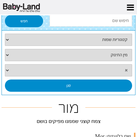
דף הבית
/
כל השמות
/
מור
מור
צמח קוצני שממנו מפיקים בושם
שם בלועזית:
Mor