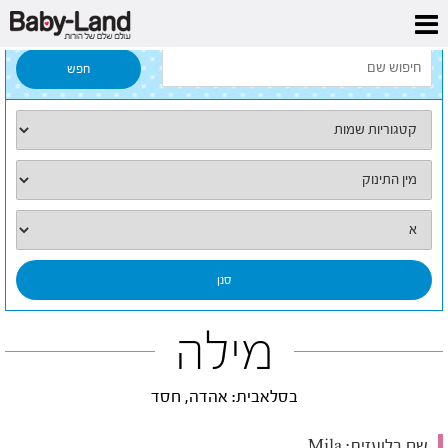
דף הבית
/
כל השמות
/
מילה
מילה
בסלאבית: אהדה, חסד
שם בלועזית:
Mila