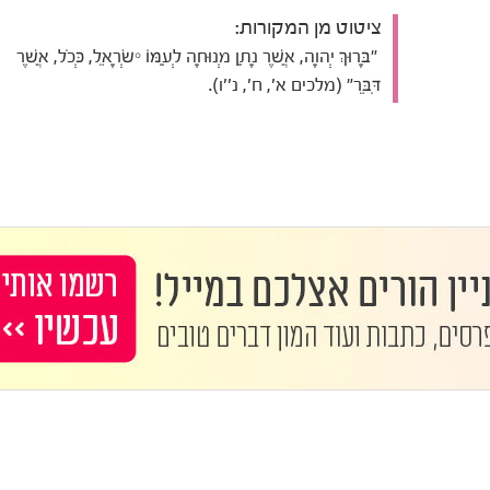
ציטוט מן המקורות:
"בָּרוּךְ יְהוָה, אֲשֶׁר נָתַן מְנוּחָה לְעַמּוֹ יִשְׂרָאֵל, כְּכֹל, אֲשֶׁר
דִּבֵּר" (מלכים א', ח', נ''ו).