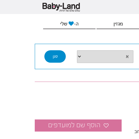
מגזין
ה-
שלי
ב