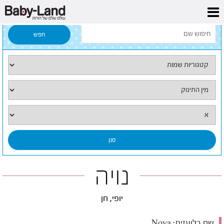
דף הבית
/
כל השמות
/
נויה
נויה
יופי, חן
שם בלועזית:
Noya