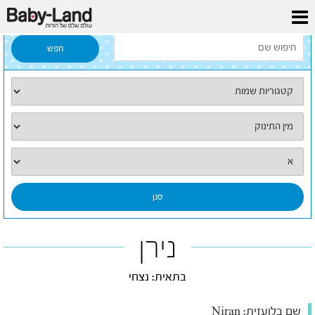
דף הבית
/
כל השמות
/
נירן
נירן
בתאית: נצחי
שם בלועזית:
Niran