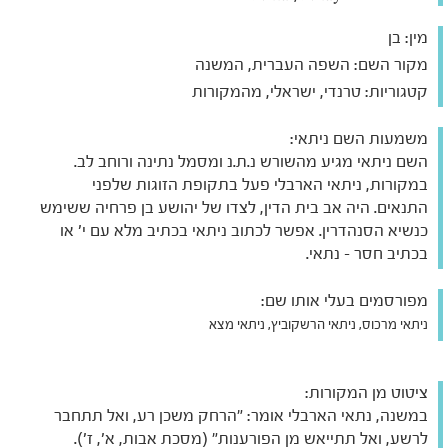
מין:
בן
מקור השם:
השפה העברית, המשנה
קטגוריות:
טרנדי, ישראלי, מהמקורות
משמעות השם ניתאי:
השם ניתאי מגיע מהשורש נ.ת.נ ומסמל נתינה ורוחב לב.
במקורות, ניתאי הארבלי פעל בתקופת הזוגות שלפני
התנאים. היה אב בית הדין, לצדו של יהושע בן פרחיה ששימש
כנשיא הסנהדרין. אפשר לכתוב ניתאי בכתיב מלא עם י' או
בכתיב חסר - נתאי.
מפורסמים בעלי אותו שם:
ניתאי מרכוס, ניתאי הרשקוביץ, ניתאי מצא
ציטוט מן המקורות:
במשנה, נתאי הארבלי אומר: "הרחק משכן רע, ואל תתחבר
לרשע, ואל תתייאש מן הפורענות" (מסכת אבות, א', ז').