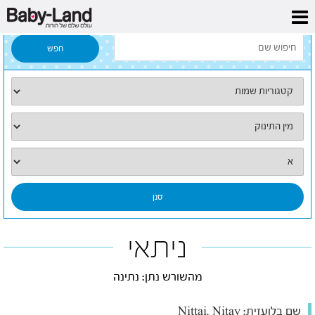
דף הבית
/
כל השמות
/
ניתאי
ניתאי
מהשורש נתן: נתינה
שם בלועזית:
Nittai, Nitay