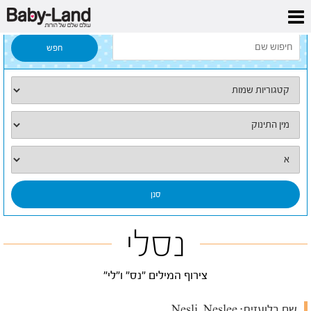
דף הבית
/
כל השמות
/
נסלי
נסלי
צירוף המילים "נס" ו"לי"
שם בלועזית:
Nesli, Neslee